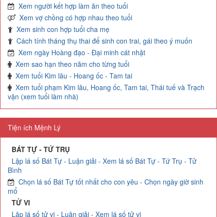
Xem người kết hợp làm ăn theo tuổi
Xem vợ chồng có hợp nhau theo tuổi
Xem sinh con hợp tuổi cha mẹ
Cách tính tháng thụ thai để sinh con trai, gái theo ý muốn
Xem ngày Hoàng đạo - Đại minh cát nhật
Xem sao hạn theo năm cho từng tuổi
Xem tuổi Kim lâu - Hoang ốc - Tam tai
Xem tuổi phạm Kim lâu, Hoang ốc, Tam tai, Thái tuế và Trạch
vận (xem tuổi làm nhà)
Tiện ích Mệnh Lý
BÁT TỰ - TỨ TRỤ
Lập lá số Bát Tự - Luận giải - Xem lá số Bát Tự - Tứ Trụ - Tử
Bình
Chọn lá số Bát Tự tốt nhất cho con yêu - Chọn ngày giờ sinh
mổ
TỬ VI
Lập lá số tử vi - Luận giải - Xem lá số tử vi