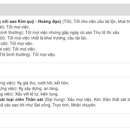
ng với sao Kim quỹ - Hoàng đạo)
(Tốt): Tốt cho việc cầu tài lộc, khai t
t): Tốt mọi việc.
bình thường): Tốt mọi việc nhưng gặp ngày có sao Thụ tử thì xấu.
t): Tốt mọi việc nhất là khai trương, cầu tài lộc.
cát): Tốt mọi việc.
i cát): Tốt mọi việc.
Tốt bình thường): Tốt mọi việc.
g việc): Kỵ giá thú, cưới hỏi, kết hôn.
ừng việc): Kỵ xây dựng, an táng.
 việc): Xấu với tế tự, kiện tụng.
sát loại niên Thần sát
(Đại hung): Xấu mọi việc. Kim thần thất sát l
cả các sao tốt như Sát cống, Trực tinh, Nhân chuyên.