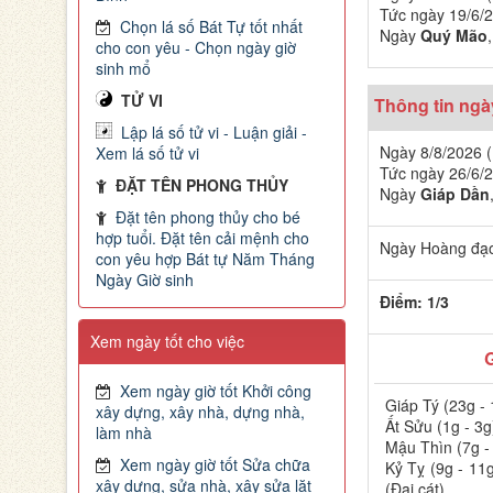
Tức ngày 19/6/2
Chọn lá số Bát Tự tốt nhất
Ngày
Quý Mão
cho con yêu - Chọn ngày giờ
sinh mổ
TỬ VI
Thông tin ng
Lập lá số tử vi - Luận giải -
Ngày 8/8/2026 (
Xem lá số tử vi
Tức ngày 26/6/2
ĐẶT TÊN PHONG THỦY
Ngày
Giáp Dần
Đặt tên phong thủy cho bé
hợp tuổi. Đặt tên cải mệnh cho
Ngày Hoàng đạo
con yêu hợp Bát tự Năm Tháng
Ngày Giờ sinh
Điểm: 1/3
Xem ngày tốt cho việc
Xem ngày giờ tốt Khởi công
Giáp Tý (23g - 
xây dựng, xây nhà, dựng nhà,
Ất Sửu (1g - 3g
làm nhà
Mậu Thìn (7g -
Xem ngày giờ tốt Sửa chữa
Kỷ Tỵ (9g - 11
xây dựng, sửa nhà, xây sửa lặt
(Đại cát)