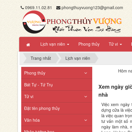
0969.11.02.81
phongthuyvuong123@gmail.com
Lịch vạn niên
Phong thủy
Tử vi
Trang nhất
Lịch vạn niên
Hôm na
Phong thủy
Bát Tự - Tứ Trụ
Xem ngày giờ
nhà
Tử vi
Việc xem ngày 
Đặt tên phong thủy
dựng cửa là việ
là việc quan tr
Văn hóa
tư vấn một số 
ngày làm nhà, 
Nhân tướng học