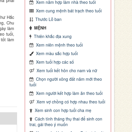
hà phải
Xem năm hợp làm nhà theo tuổi
Xem cung mệnh bát trạch theo tuổi
như Hắc
Thước Lỗ ban
ng, Chu
MỆNH
ngày làm
o tuổi,
Thiên khắc địa xung
tốt làm
Xem niên mệnh theo tuổi
Xem màu sắc hợp tuổi
Xem tuổi hợp các số
Xem tuổi kết hôn cho nam và nữ
Chọn người xông đất năm mới theo
tuổi
Xem người kết hợp làm ăn theo tuổi
Xem vợ chồng có hợp nhau theo tuổi
Xem sinh con hợp tuổi cha mẹ
Cách tính tháng thụ thai để sinh con
trai, gái theo ý muốn