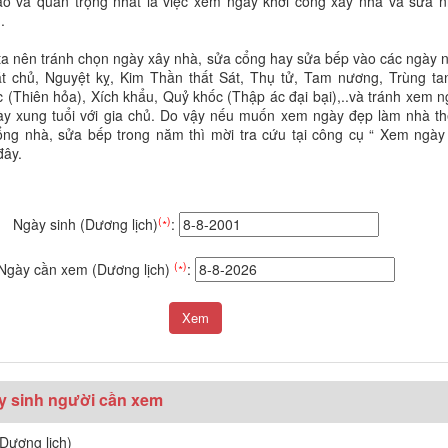
o và quan trọng nhất là việc xem ngày khởi công xây nhà và sửa n
.
ta nên tránh chọn ngày xây nhà, sửa cổng hay sửa bếp vào các ngày 
át chủ, Nguyệt kỵ, Kim Thần thất Sát, Thụ tử, Tam nương, Trùng ta
c (Thiên hỏa), Xích khẩu, Quỷ khốc (Thập ác đại bại),..và tránh xem 
y xung tuổi với gia chủ. Do vậy nếu muốn xem ngày đẹp làm nhà the
ng nhà, sửa bếp trong năm thì mời tra cứu tại công cụ “ Xem ngày 
đây.
(∗)
Ngày sinh (Dương lịch)
:
(∗)
Ngày cần xem (Dương lịch)
:
y sinh người cần xem
Dương lịch)