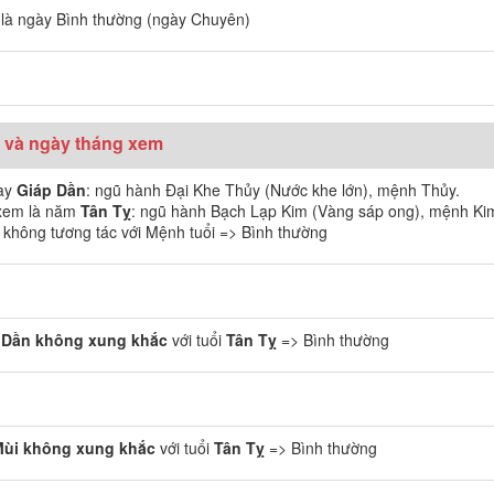
là ngày Bình thường (ngày Chuyên)
 và ngày tháng xem
ày
Giáp Dần
: ngũ hành Đại Khe Thủy (Nước khe lớn), mệnh Thủy.
 xem là năm
Tân Tỵ
: ngũ hành Bạch Lạp Kim (Vàng sáp ong), mệnh Ki
hông tương tác với Mệnh tuổi => Bình thường
 Dần
không xung khắc
với tuổi
Tân Tỵ
=> Bình thường
Mùi
không xung khắc
với tuổi
Tân Tỵ
=> Bình thường