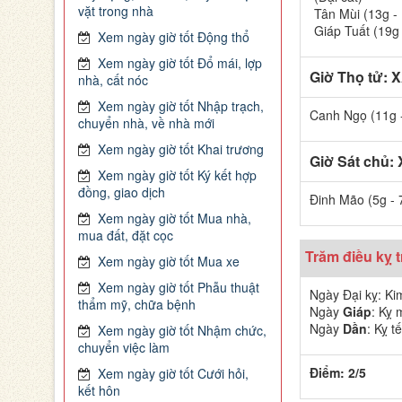
vặt trong nhà
Tân Mùi (13g -
Giáp Tuất (19g
Xem ngày giờ tốt Động thổ
Xem ngày giờ tốt Đổ mái, lợp
Giờ Thọ tử: 
nhà, cất nóc
Xem ngày giờ tốt Nhập trạch,
Canh Ngọ (11g 
chuyển nhà, về nhà mới
Xem ngày giờ tốt Khai trương
Giờ Sát chủ:
Xem ngày giờ tốt Ký kết hợp
đồng, giao dịch
Đinh Mão (5g - 
Xem ngày giờ tốt Mua nhà,
mua đất, đặt cọc
Trăm điều kỵ 
Xem ngày giờ tốt Mua xe
Xem ngày giờ tốt Phẫu thuật
Ngày Đại kỵ: Kim
thẩm mỹ, chữa bệnh
Ngày
Giáp
: Kỵ 
Ngày
Dần
: Kỵ t
Xem ngày giờ tốt Nhậm chức,
chuyển việc làm
Điểm: 2/5
Xem ngày giờ tốt Cưới hỏi,
kết hôn