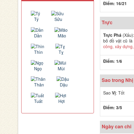
Điểm: 16/21
Tý
Sửu
Trực
Trực Phá
(Xấu):
Dần
Mão
bỏ đồ vật cũ là 
công, xây dựng,
Thìn
Tỵ
Điểm: 1/6
Ngọ
Mùi
Sao trong Nhị 
Thân
Dậu
Sao
Vị
: Tốt
Tuất
Hợi
Điểm: 3/5
Ngày can chi