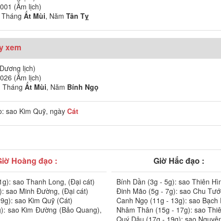
001 (Âm lịch)
, Tháng
Ất Mùi
, Năm
Tân Tỵ
ày xem
Dương lịch)
026 (Âm lịch)
, Tháng
Ất Mùi
, Năm
Bính Ngọ
: sao Kim Quỹ, ngày
Cát
Giờ Hoàng đạo :
Giờ Hắc đạo :
1g): sao Thanh Long, (Đại cát)
Bính Dần (3g - 5g): sao Thiên Hì
): sao Minh Đường, (Đại cát)
Đinh Mão (5g - 7g): sao Chu Tướ
 9g): sao Kim Quỹ (Cát)
Canh Ngọ (11g - 13g): sao Bạch
g): sao Kim Đường (Bảo Quang),
Nhâm Thân (15g - 17g): sao Thi
Quý Dậu (17g - 19g): sao Nguyê