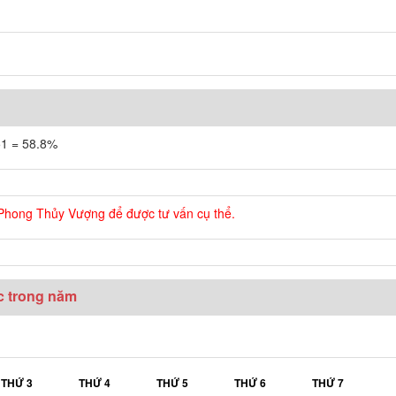
51 = 58.8%
 Phong Thủy Vượng để được tư vấn cụ thể.
c trong năm
THỨ 3
THỨ 4
THỨ 5
THỨ 6
THỨ 7