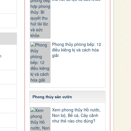
Phong thủy phòng bếp: 12
điều kiêng kị và cách hóa
giải
m
Phong thủy sân vườn
Xem phong thủy Hồ nước,
Non bộ, Bể cá, Cây cảnh
như thế nào cho đúng?