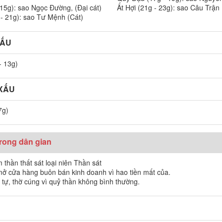
 15g): sao Ngọc Đường, (Đại cát)
Ất Hợi (21g - 23g): sao Câu Trận
 - 21g): sao Tư Mệnh (Cát)
XẤU
- 13g)
 XẤU
7g)
trong dân gian
 thần thất sát loại niên Thần sát
mở cửa hàng buôn bán kinh doanh vì hao tiền mất của.
ế tự, thờ cúng vì quỷ thần không bình thường.