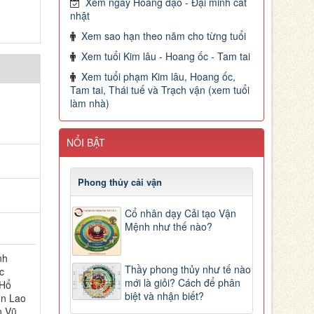
Xem ngày Hoàng đạo - Đại minh cát
nhật
Xem sao hạn theo năm cho từng tuổi
Xem tuổi Kim lâu - Hoang ốc - Tam tai
Xem tuổi phạm Kim lâu, Hoang ốc,
Tam tai, Thái tuế và Trạch vận (xem tuổi
làm nhà)
NỔI BẬT
Phong thủy cải vận
Cổ nhân dạy Cải tạo Vận
Mệnh như thế nào?
nh
Thầy phong thủy như tế nào
c
mới là giỏi? Cách để phân
 Hổ
biệt và nhận biết?
ên Lao
n Vũ