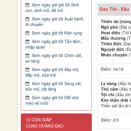
Xem ngày giờ giờ tốt Sinh
Sao Tốt - Xấu
con, sinh mổ, đẻ mổ
Xem ngày giờ tốt Xuất hành,
Thiên tài (trù
di chuyển
Ngũ phú
(Đại cá
Hoạt diệu
(Tốt 
Xem ngày giờ tốt Kiện tụng
Mẫu thương
(Tố
Xem ngày giờ tốt Tẫn liệm,
Thiên Đức
(Đại 
nhập quan
Nguyệt đức
(Đạ
Nhân chuyên
(
Xem ngày giờ tốt Chôn cất,
an táng
Điểm: 16/18
Xem ngày giờ tốt Xây mộ,
đắp mộ, sửa mộ
Xem ngày giờ tốt Sang cát,
Ly sàng
(Xấu từn
bốc mộ, cải táng
Thổ cấm
(Xấu t
Tội chỉ
(Xấu từng
Xem ngày giờ tốt Dắt chó
Kim thần thất 
mèo về nuôi
Thần sát lấn át 
12 CON GIÁP
Điểm: 0/3
CUNG HOÀNG ĐẠO