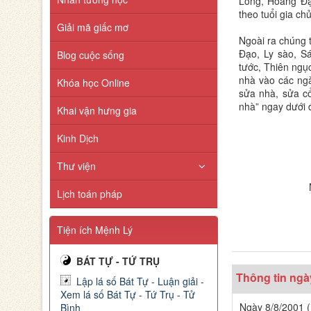
Long, Hoàng Đạ
theo tuổi gia chủ
Giải mã giấc mơ
Ngoài ra chúng 
Đạo, Ly sào, S
Blog cuộc sống
tước, Thiên ngụ
nhà vào các ngà
Khóa học Online
sửa nhà, sửa cổ
nhà” ngay dưới 
Khai vận hưng gia
Kinh Dịch
Thư viện
Lịch toán pháp
Tiện ích Mệnh Lý
BÁT TỰ - TỨ TRỤ
Thông tin ngà
Lập lá số Bát Tự - Luận giải -
Xem lá số Bát Tự - Tứ Trụ - Tử
Ngày 8/8/2001 (
Bình