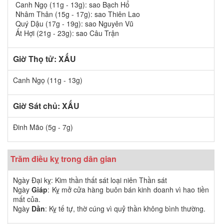
Canh Ngọ (11g - 13g): sao Bạch Hổ
Nhâm Thân (15g - 17g): sao Thiên Lao
Quý Dậu (17g - 19g): sao Nguyên Vũ
Ất Hợi (21g - 23g): sao Câu Trận
Giờ Thọ tử: XẤU
Canh Ngọ (11g - 13g)
Giờ Sát chủ: XẤU
Đinh Mão (5g - 7g)
Trăm điều kỵ trong dân gian
Ngày Đại kỵ: Kim thần thất sát loại niên Thần sát
Ngày
Giáp
: Kỵ mở cửa hàng buôn bán kinh doanh vì hao tiền
mất của.
Ngày
Dần
: Kỵ tế tự, thờ cúng vì quỷ thần không bình thường.