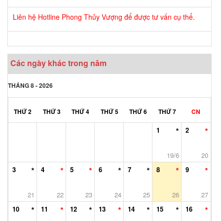
Liên hệ Hotline Phong Thủy Vượng để được tư vấn cụ thể.
Các ngày khác trong năm
THÁNG 8 - 2026
THỨ 2
THỨ 3
THỨ 4
THỨ 5
THỨ 6
THỨ 7
CN
1
2
19/6
20
3
4
5
6
7
8
9
21
22
23
24
25
26
27
10
11
12
13
14
15
16