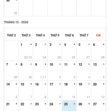
30
22
THÁNG 12 - 2026
THỨ 2
THỨ 3
THỨ 4
THỨ 5
THỨ 6
THỨ 7
CN
1
2
3
4
5
6
23/10
24
25
26
27
28
7
8
9
10
11
12
13
29
30
1/11
2
3
4
5
14
15
16
17
18
19
20
6
7
8
9
10
11
12
21
22
23
24
25
26
27