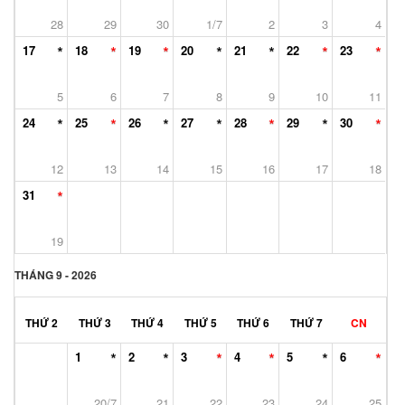
28
29
30
1/7
2
3
4
17
18
19
20
21
22
23
5
6
7
8
9
10
11
24
25
26
27
28
29
30
12
13
14
15
16
17
18
31
19
THÁNG 9 - 2026
THỨ 2
THỨ 3
THỨ 4
THỨ 5
THỨ 6
THỨ 7
CN
1
2
3
4
5
6
20/7
21
22
23
24
25