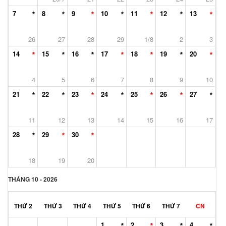
7
8
9
10
11
12
13
26
27
28
29
1/8
2
3
14
15
16
17
18
19
20
4
5
6
7
8
9
10
21
22
23
24
25
26
27
11
12
13
14
15
16
17
28
29
30
18
19
20
THÁNG 10 - 2026
THỨ 2
THỨ 3
THỨ 4
THỨ 5
THỨ 6
THỨ 7
CN
1
2
3
4