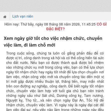
Lịch vạn niên
Hôm nay: Thứ bảy, ngày 08 tháng 08 năm 2026, 11:45:26
CÓ GÌ
ĐẶC BIỆT?
Xem ngày giờ tốt cho việc nhậm chức, chuyển
việc làm, đi làm chỗ mới
Trong cuộc sống, chúng ta luôn cố gắng phấn đấu để có
được vị trí, công danh trong xã hội và có thể cống hiến tài sức
cho đất nước. Nếu bạn có được thành quả được bổ nhiệm
vào những chức vụ mới trong công việc, bạn có thể lựa chọn
ngày tốt nhậm chức hay ngày tốt nhất để lựa chọn chuyển nơi
làm việc, nhận công việc mới và chuyển công tác đến một vị
trí mới gặp được nhiều thuận lợi, thăng tiến, may mắn nhất
trên con đường sự nghiệp, công danh. Để biết ngày tốt nhậm
chức, chuyển việc làm hợp với tuổi gia chủ bạn nên tránh
những ngày xấu như Sát chủ, Dương công kỵ, Tam nương,
Nguyệt kỵ, Thọ tử,...và nên chọn ngày Đại An, Tốc Hỷ để
nhậm chức, chuyển việc làm. Vì ngày này là ngày đại cát để
làm việc đại sự, nếu việc nào làm trong những ngày này đều