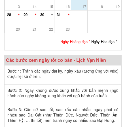
13
14
15
16
17
18
19
28
29
30
31
20
21
22
23
Ngày Hoàng đạo *
Ngày Hắc đạo *
Các bước xem ngày tốt cơ bản - Lịch Vạn Niên
Bước 1: Tránh các ngày đại kỵ, ngày xấu (tương ứng với việc)
được liệt kê ở trên.
Bước 2: Ngày không được xung khắc với bản mệnh (ngũ
hành của ngày không xung khắc với ngũ hành của tuổi).
Bước 3: Căn cứ sao tốt, sao xấu cân nhắc, ngày phải có
nhiều sao Đại Cát (như Thiên Đức, Nguyệt Đức, Thiên Ân,
Thiên Hỷ, … thì tốt), nên tránh ngày có nhiều sao Đại Hung.