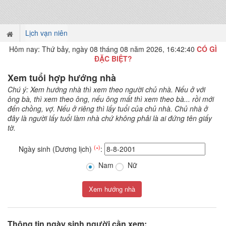
Lịch vạn niên
Hôm nay: Thứ bảy, ngày 08 tháng 08 năm 2026, 16:42:40
CÓ GÌ
ĐẶC BIỆT?
Xem tuổi hợp hướng nhà
Chú ý: Xem hướng nhà thì xem theo người chủ nhà. Nếu ở với
ông bà, thì xem theo ông, nếu ông mất thì xem theo bà... rồi mới
đến chồng, vợ. Nếu ở riêng thì lấy tuổi của chủ nhà. Chủ nhà ở
đây là người lấy tuổi làm nhà chứ không phải là ai đứng tên giấy
tờ.
(∗)
Ngày sinh (Dương lịch)
:
Nam
Nữ
Thông tin ngày sinh người cần xem: