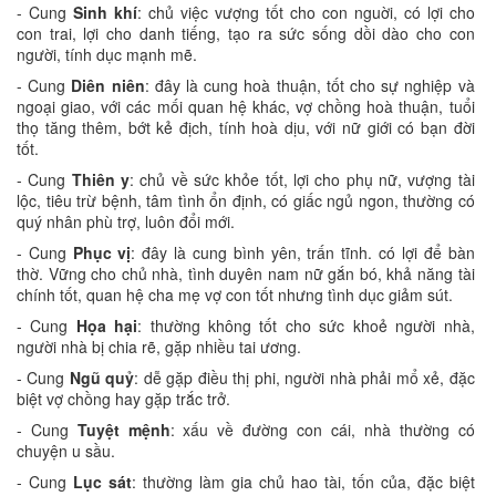
- Cung
Sinh khí
: chủ việc vượng tốt cho con nguời, có lợi cho
con trai, lợi cho danh tiếng, tạo ra sức sống dồi dào cho con
người, tính dục mạnh mẽ.
- Cung
Diên niên
: đây là cung hoà thuận, tốt cho sự nghiệp và
ngoại giao, với các mối quan hệ khác, vợ chồng hoà thuận, tuổi
thọ tăng thêm, bớt kẻ địch, tính hoà dịu, với nữ giới có bạn đời
tốt.
- Cung
Thiên y
: chủ về sức khỏe tốt, lợi cho phụ nữ, vượng tài
lộc, tiêu trừ bệnh, tâm tình ổn định, có giấc ngủ ngon, thường có
quý nhân phù trợ, luôn đổi mới.
- Cung
Phục vị
: đây là cung bình yên, trấn tĩnh. có lợi để bàn
thờ. Vững cho chủ nhà, tình duyên nam nữ gắn bó, khả năng tài
chính tốt, quan hệ cha mẹ vợ con tốt nhưng tình dục giảm sút.
- Cung
Họa hại
: thường không tốt cho sức khoẻ người nhà,
người nhà bị chia rẽ, gặp nhiều tai ương.
- Cung
Ngũ quỷ
: dễ gặp điều thị phi, người nhà phải mổ xẻ, đặc
biệt vợ chồng hay gặp trắc trở.
- Cung
Tuyệt mệnh
: xấu về đường con cái, nhà thường có
chuyện u sầu.
- Cung
Lục sát
: thường làm gia chủ hao tài, tốn của, đặc biệt