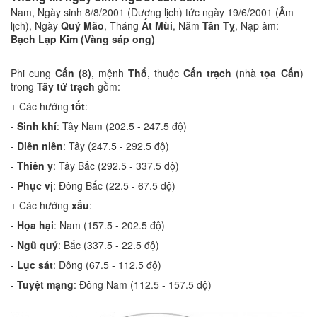
Nam, Ngày sinh 8/8/2001 (Dương lịch) tức ngày 19/6/2001 (Âm
lịch), Ngày
Quý Mão
, Tháng
Ất Mùi
, Năm
Tân Tỵ
, Nạp âm:
Bạch Lạp Kim (Vàng sáp ong)
Phi cung
Cấn (8)
, mệnh
Thổ
, thuộc
Cấn trạch
(nhà
tọa Cấn
)
trong
Tây tứ trạch
gồm:
+ Các hướng
tốt
:
-
Sinh khí
: Tây Nam (202.5 - 247.5 độ)
-
Diên niên
: Tây (247.5 - 292.5 độ)
-
Thiên y
: Tây Bắc (292.5 - 337.5 độ)
-
Phục vị
: Đông Bắc (22.5 - 67.5 độ)
+ Các hướng
xấu
:
-
Họa hại
: Nam (157.5 - 202.5 độ)
-
Ngũ quỷ
: Bắc (337.5 - 22.5 độ)
-
Lục sát
: Đông (67.5 - 112.5 độ)
-
Tuyệt mạng
: Đông Nam (112.5 - 157.5 độ)