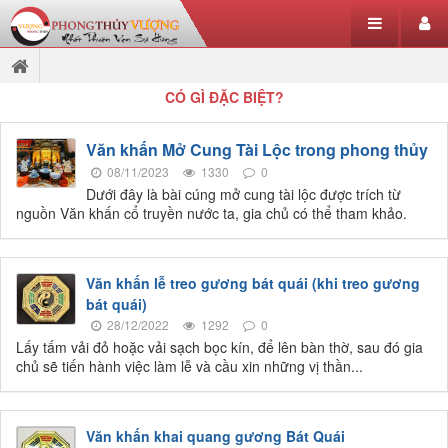
CÓ GÌ ĐẶC BIỆT?
Văn khấn Mở Cung Tài Lộc trong phong thủy
08/11/2023
1330
0
Dưới đây là bài cúng mở cung tài lộc được trích từ
nguồn Văn khấn cổ truyền nước ta, gia chủ có thể tham khảo.
Văn khấn lễ treo gương bát quái (khi treo gương
bát quái)
28/12/2022
1292
0
Lấy tấm vải đỏ hoặc vải sạch bọc kín, để lên bàn thờ, sau đó gia
chủ sẽ tiến hành việc làm lễ và cầu xin những vị thần...
Văn khấn khai quang gương Bát Quái