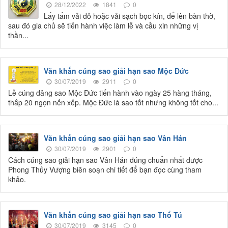
28/12/2022
1841
0
Lấy tấm vải đỏ hoặc vải sạch bọc kín, để lên bàn thờ,
sau đó gia chủ sẽ tiến hành việc làm lễ và cầu xin những vị
thần...
Văn khấn cúng sao giải hạn sao Mộc Đức
30/07/2019
2911
0
Lễ cúng dâng sao Mộc Đức tiến hành vào ngày 25 hàng tháng,
thắp 20 ngọn nến xếp. Mộc Đức là sao tốt nhưng không tốt cho...
Văn khấn cúng sao giải hạn sao Vân Hán
30/07/2019
2901
0
Cách cúng sao giải hạn sao Vân Hán đúng chuẩn nhất được
Phong Thủy Vượng biên soạn chi tiết để bạn đọc cùng tham
khảo.
Văn khấn cúng sao giải hạn sao Thổ Tú
30/07/2019
3145
0