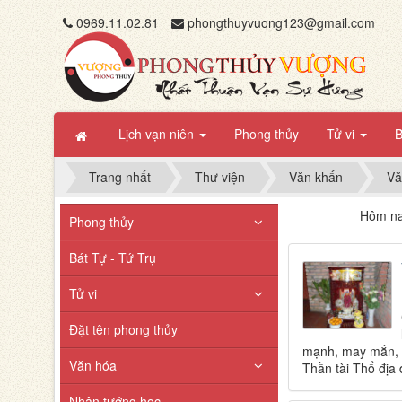
0969.11.02.81
phongthuyvuong123@gmail.com
Lịch vạn niên
Phong thủy
Tử vi
B
Trang nhất
Thư viện
Văn khấn
Vă
Hôm na
Phong thủy
Bát Tự - Tứ Trụ
Tử vi
Đặt tên phong thủy
mạnh, may mắn, l
Văn hóa
Thần tài Thổ địa
Nhân tướng học