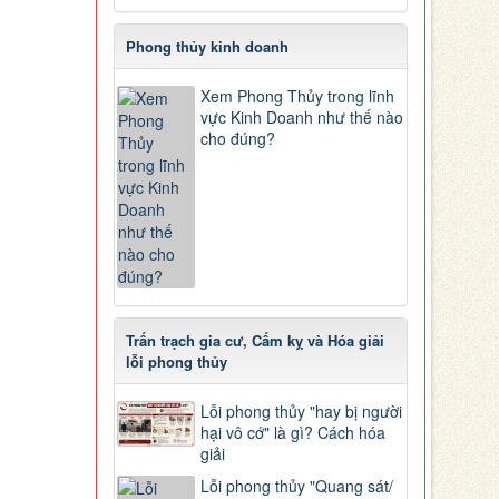
Phong thủy kinh doanh
Xem Phong Thủy trong lĩnh
vực Kinh Doanh như thế nào
cho đúng?
Trấn trạch gia cư, Cấm kỵ và Hóa giải
lỗi phong thủy
Lỗi phong thủy "hay bị người
hại vô cớ" là gì? Cách hóa
giải
Lỗi phong thủy "Quang sát/