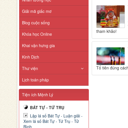
Giải mã giấc mơ
Blog cuộc sống
tham khảo!
Khóa học Online
Khai vận hưng gia
Kinh Dịch
Tổ tiên đúng cách
Thư viện
Lịch toán pháp
Tiện ích Mệnh Lý
BÁT TỰ - TỨ TRỤ
Lập lá số Bát Tự - Luận giải -
Xem lá số Bát Tự - Tứ Trụ - Tử
Bình