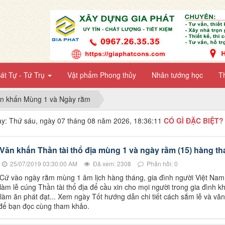
át Tự - Tứ Trụ
Vật phẩm Phong thủy
Nhân tướng học
T
n khấn Mùng 1 và Ngày rằm
y: Thứ sáu, ngày 07 tháng 08 năm 2026, 18:36:12
CÓ GÌ ĐẶC BIỆT?
Văn khấn Thần tài thổ địa mùng 1 và ngày rằm (15) hàng t
25/07/2019 03:30:00 AM
Đã xem: 2308
Phản hồi: 0
Cứ vào ngày rằm mùng 1 âm lịch hàng tháng, gia đình người Việt Nam
làm lễ cúng Thần tài thổ địa để cầu xin cho mọi người trong gia đình k
àm ăn phát đạt... Xem ngày Tốt hướng dẫn chi tiết cách sắm lễ và vă
 để bạn đọc cùng tham khảo.