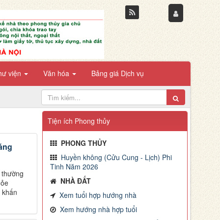
hư viện
Văn hóa
Bảng giá Dịch vụ
Tiện ích Phong thủy
PHONG THỦY
háng
Huyền không (Cửu Cung - Lịch) Phi
Tinh Năm 2026
 thường
NHÀ ĐẤT
hỏe
n khấn
Xem tuổi hợp hướng nhà
Xem hướng nhà hợp tuổi