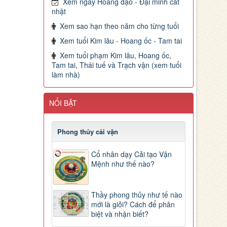
Xem ngày Hoàng đạo - Đại minh cát
nhật
Xem sao hạn theo năm cho từng tuổi
Xem tuổi Kim lâu - Hoang ốc - Tam tai
Xem tuổi phạm Kim lâu, Hoang ốc,
Tam tai, Thái tuế và Trạch vận (xem tuổi
làm nhà)
NỔI BẬT
Phong thủy cải vận
Cổ nhân dạy Cải tạo Vận
Mệnh như thế nào?
Thầy phong thủy như tế nào
mới là giỏi? Cách để phân
biệt và nhận biết?